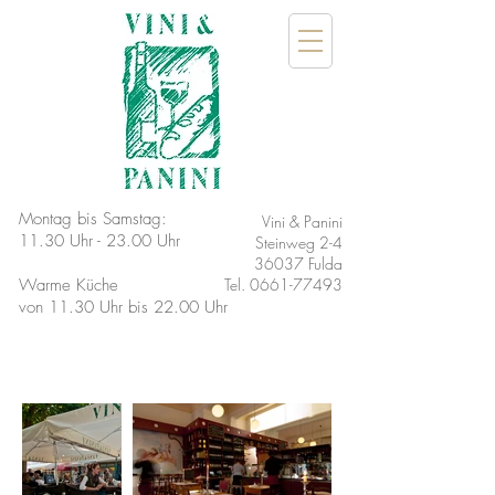
Montag bis Samstag:
Vini & Panini
11.30 Uhr - 23.00 Uhr
Steinweg 2-4
36037 Fulda
Warme Küche
Tel.
0661-77493
von 11.30 Uhr bis 22.00 Uhr