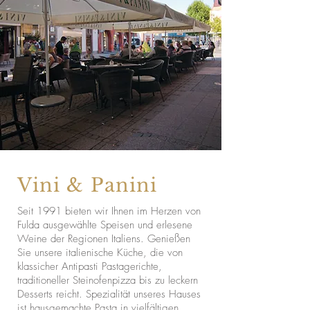
Vini & Panini
Seit 1991 bieten wir Ihnen im Herzen von
Fulda ausgewählte Speisen und erlesene
Weine der Regionen Italiens. Genießen
Sie unsere italienische Küche, die von
klassicher Antipasti Pastagerichte,
traditioneller Steinofenpizza bis zu leckern
Desserts reicht. Spezialität unseres Hauses
ist
hausgemachte Pasta
in vielfältigen